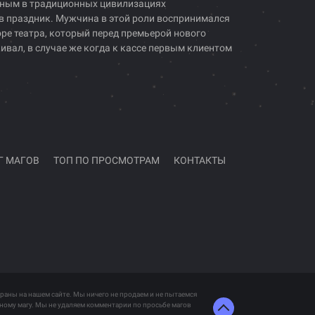
ённым в традиционных цивилизациях
 в праздник. Мужчина в этой роли воспринимался
ре театра, который перед премьерой нового
ивал, в случае же когда к кассе первым клиентом
Г МАГОВ
ТОП ПО ПРОСМОТРАМ
КОНТАКТЫ
браны на нашем сайте. Мы ничего не продаем и не пытаемся
ному магу. Мы не удаляем комментарии по просьбе магов