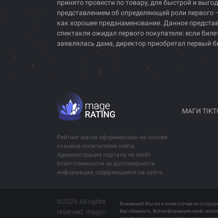
принято провести по товару, для быстрой и выг
представлением об определяющей роли первого – 
как хорошее предзнаменование. Данное представл
спектакля ожидал первого покупателя: если биле
заявлялась дама, директор приобретал первый б
МАГИ TIKT
Рейтинг магов сформирован на основе
отзывов посетителей сайта.
Администрация портала не несёт
ответственности за достоверность
информации, содержащейся на сайте.
©2026 All rights
Внимание! Мы ни в коем случае не сотруд
reserved. magic-
Вас обмануть. Вся информация несёт иск