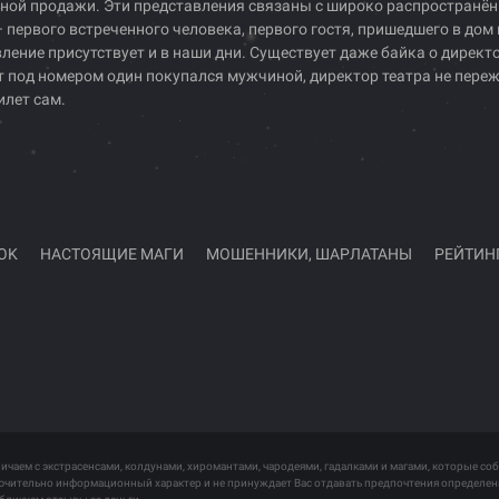
одной продажи. Эти представления связаны с широко распростран
первого встреченного человека, первого гостя, пришедшего в дом
ение присутствует и в наши дни. Существует даже байка о директо
т под номером один покупался мужчиной, директор театра не переж
илет сам.
OK
НАСТОЯЩИЕ МАГИ
МОШЕННИКИ, ШАРЛАТАНЫ
РЕЙТИН
ничаем с экстрасенсами, колдунами, хиромантами, чародеями, гадалками и магами, которые со
лючительно информационный характер и не принуждает Вас отдавать предпочтения определен