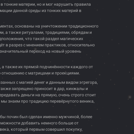
в тонкие материи, но и мог нарушить правила
мации данной среды из тонких материй в
моментах, основаны на уничтожении традиционного
и, а также ритуалами, традициями, обрядам и
положения, что такой раздел магических
дёт в разрез с мнением практиков, относительно
и значительный переход на новый уровень
, а также их прямой подчинённости каждого от
о отношению с матрицами и проекциями.
занных с магией денег и данным видом эгрегора,
, также запрещено приносит в дар, кинжалы и
ередавать деньги на прямую, очень строго стоит
е мы знаем про традицию перевёрнутого веника,
тобы почин был сделан именно мужчиной, более
зможности добавить немного больше от
овека, который первым совершил покупку,