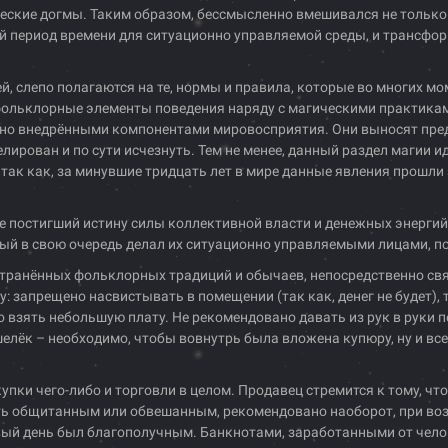
ческие догмы. Таким образом, бессмысленно вмешивался не только 
 период времени для ситуационно управляемой среды, и трансфор
ей, слепо полагаются на те, нормы и правила, которые во многих 
фольклорные элементы поведения наряду с магическими практикам
но внедрёнными компонентами мировосприятия. Они выносят пред
ирован и по сути исчезнуть. Тем не менее, данный раздел магии и
 так как, за минувшие тридцать лет в мире данные явления прошл
е постигший истину силы коллективной власти и денежных энергий
рый в свою очередь делал их ситуационно управляемыми лицами, п
странённых фольклорных традиций и обычаев, непосредственно свя
ру: запрещено насвистывать в помещении (так как, денег не будет)
о взять небольшую плату. Не рекомендовано давать из рук в руки п
шелёк – необходимо, чтобы вовнутрь была вложена купюру, ну и вс
упки чего-либо и торговли в целом. Продавец стремится к тому, ч
ыть общитанным или обвешанным, рекомендовано наоборот, при во
говый день был благополучным. Банкнотами, заработанными от чел