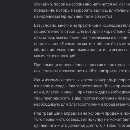
случайно, порой не осознанно наткнутся на маги
поведения, которые вырабатывались, длительный
измерение материальных тел и объектов.
Безусловно, многие из практиков и исследовател
общественного строя, для которого характерны 
обычаями, всегда были неотъемлемым и органич
практик, как «Денежная магия» обязан быть нивел
сбавления темпов динамики развития и регресса,
магических проекций.
При помощи определённых практик и прокачек, н
них, получал возможность найти алгоритм, кото
Одни из самых простых и в свою очередь распро
а в свою очередь, благосостоянием. Так, к приме
ножи, платки и часы – при таком даре необходим
табу преподносить в дар пустое портмоне или ко
необходимую для благосостояния и процветания.
Ряд традиций направлен на условия продажи, пок
того первый кто совершает покупку не может б
купленного — это делается для того, чтобы тор