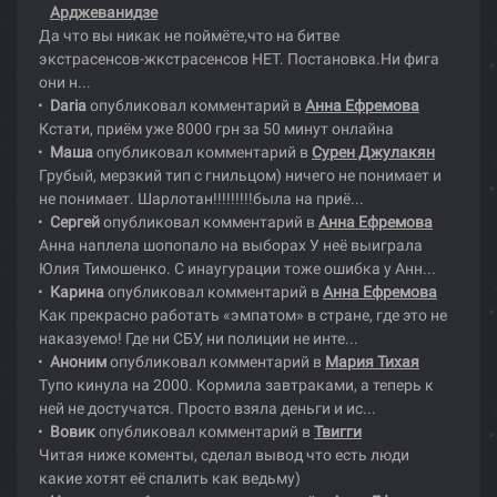
Арджеванидзе
Да что вы никак не поймёте,что на битве
экстрасенсов-жкстрасенсов НЕТ. Постановка.Ни фига
они н...
Daria
опубликовал комментарий в
Анна Ефремова
Кстати, приём уже 8000 грн за 50 минут онлайна
Маша
опубликовал комментарий в
Сурен Джулакян
Грубый, мерзкий тип с гнильцом) ничего не понимает и
не понимает. Шарлотан!!!!!!!!!была на приё...
Сергей
опубликовал комментарий в
Анна Ефремова
Анна наплела шопопало на выборах У неё выиграла
Юлия Тимошенко. С инаугурации тоже ошибка у Анн...
Карина
опубликовал комментарий в
Анна Ефремова
Как прекрасно работать «эмпатом» в стране, где это не
наказуемо! Где ни СБУ, ни полиции не инте...
Аноним
опубликовал комментарий в
Мария Тихая
Тупо кинула на 2000. Кормила завтраками, а теперь к
ней не достучатся. Просто взяла деньги и ис...
Вовик
опубликовал комментарий в
Твигги
Читая ниже коменты, сделал вывод что есть люди
какие хотят её спалить как ведьму)