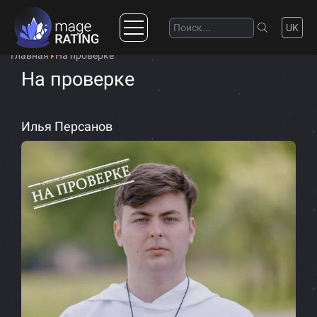
UK
Главная
На проверке
На проверке
Илья Персанов