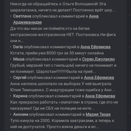
Никогда не обращайтесь к Ольге Волошиной! Эта
шаралатанка, ничего не делает! Постоянно врёт шоу...
Светлана
опубликовал комментарий в
Анна
Арджеванидзе
Да что вы никак не поймёте,что на битве
экстрасенсов-жкстрасенсов НЕТ. Постановка.Ни фига
они н...
Daria
опубликовал комментарий в
Анна Ефремова
Кстати, приём уже 8000 грн за 50 минут онлайна
Маша
опубликовал комментарий в
Сурен Джулакян
Грубый, мерзкий тип с гнильцом) ничего не понимает и
не понимает. Шарлотан!!!!!!!!!была на приё...
Сергей
опубликовал комментарий в
Анна Ефремова
Анна наплела шопопало на выборах У неё выиграла
Юлия Тимошенко. С инаугурации тоже ошибка у Анн...
Карина
опубликовал комментарий в
Анна Ефремова
Как прекрасно работать «эмпатом» в стране, где это не
наказуемо! Где ни СБУ, ни полиции не инте...
Аноним
опубликовал комментарий в
Мария Тихая
Тупо кинула на 2000. Кормила завтраками, а теперь к
ней не достучатся. Просто взяла деньги и ис...