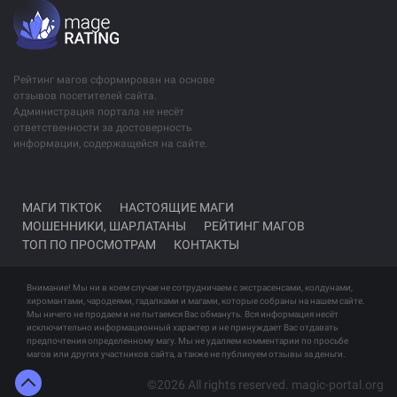
Рейтинг магов сформирован на основе
отзывов посетителей сайта.
Администрация портала не несёт
ответственности за достоверность
информации, содержащейся на сайте.
МАГИ TIKTOK
НАСТОЯЩИЕ МАГИ
МОШЕННИКИ, ШАРЛАТАНЫ
РЕЙТИНГ МАГОВ
ТОП ПО ПРОСМОТРАМ
КОНТАКТЫ
Внимание! Мы ни в коем случае не сотрудничаем с экстрасенсами, колдунами,
хиромантами, чародеями, гадалками и магами, которые собраны на нашем сайте.
Мы ничего не продаем и не пытаемся Вас обмануть. Вся информация несёт
исключительно информационный характер и не принуждает Вас отдавать
предпочтения определенному магу. Мы не удаляем комментарии по просьбе
магов или других участников сайта, а также не публикуем отзывы за деньги.
©2026 All rights reserved. magic-portal.org