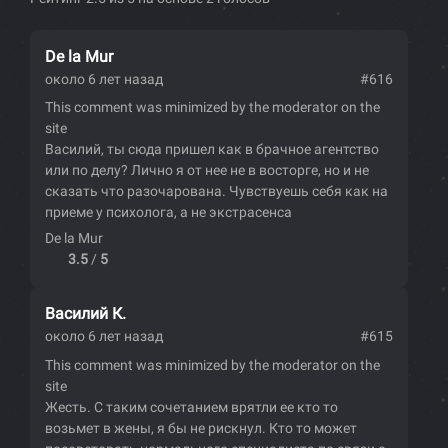
De la Mur
около 6 лет назад
#616
This comment was minimized by the moderator on the
site
Василий, ты сюда пришел как в брачное агентство
или по делу? Лично я от нее не в восторге, но и не
сказать что разочарована. Чувствуешь себя как на
приеме у психолога, а не экстрасенса
De la Mur
3.5
/
5
Василий К.
около 6 лет назад
#615
This comment was minimized by the moderator on the
site
Жесть. С таким сочетанием врятли ее кто то
возьмет в жены, я бы не рискнул. Кто то может