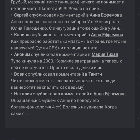
Грубый, мерзкий тип с гнильцом) ничего не понимает и
не понимает. Шарлотан!!!!!!!!!была на приё...
Сергей
опубликовал комментарий в
Анна Ефремова
Анна наплела шопопало на выборах У неё выиграла
Юлия Тимошенко. С инаугурации тоже ошибка у Анн...
Карина
опубликовал комментарий в
Анна Ефремова
Как прекрасно работать «эмпатом» в стране, где это не
наказуемо! Где ни СБУ, ни полиции не инте...
Аноним
опубликовал комментарий в
Мария Тихая
Тупо кинула на 2000. Кормила завтраками, а теперь к
ней не достучатся. Просто взяла деньги и ис...
Вовик
опубликовал комментарий в
Твигги
Читая ниже коменты, сделал вывод что есть люди
какие хотят её спалить как ведьму)
Наталия
опубликовал комментарий в
Анна Ефремова
Обращались с мужем к Анне по поводу его
болезни(онкология 4 ст).Болезнь не увидела.Когда
сами с...