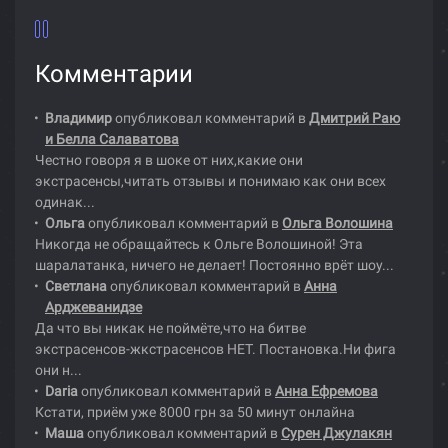
Комментарии
Владимир
опубликовал комментарий в
Дмитрий Раю
и Белла Салаватова
Честно говоря я в шоке от них,какие они
экстрасенсы,читать отзывы и понимаю как они всех
одинак...
Ольга
опубликовал комментарий в
Ольга Волошина
Никогда не обращайтесь к Ольге Волошиной! Эта
шаралатанка, ничего не делает! Постоянно врёт шоу...
Светлана
опубликовал комментарий в
Анна
Арджеванидзе
Да что вы никак не поймёте,что на битве
экстрасенсов-жкстрасенсов НЕТ. Постановка.Ни фига
они н...
Daria
опубликовал комментарий в
Анна Ефремова
Кстати, приём уже 8000 грн за 50 минут онлайна
Маша
опубликовал комментарий в
Сурен Джулакян