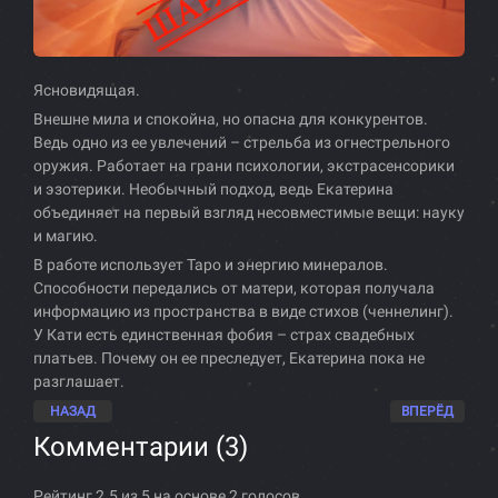
Ясновидящая.
Внешне мила и спокойна, но опасна для конкурентов.
Ведь одно из ее увлечений – стрельба из огнестрельного
оружия. Работает на грани психологии, экстрасенсорики
и эзотерики. Необычный подход, ведь Екатерина
объединяет на первый взгляд несовместимые вещи: науку
и магию.
В работе использует Таро и энергию минералов.
Способности передались от матери, которая получала
информацию из пространства в виде стихов (ченнелинг).
У Кати есть единственная фобия – страх свадебных
платьев. Почему он ее преследует, Екатерина пока не
разглашает.
НАЗАД
ВПЕРЁД
Комментарии (
3
)
Рейтинг 2.5 из 5 на основе 2 голосов