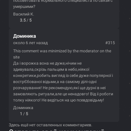
посоветовать нормального специалиста по связи с
умершими?
Василий К.
3.5
/
5
Доминика
около 6 лет назад
#315
This comment was minimized by the moderator on the
site
Да і ворожка вона не дуже,нічим не
здивувала,скрізь пальцем в небо,ніякої
конкретики,робить вигляд із себе дуже популярної і
вострЄбованоі відьми,а на самому ділі-одні
розчарування! Не рекомендую,які ще дурні в неі
замовляють ритуали,але це ненадовго! Від іі роботи
толку ніякого! Не ведіться на цю псевдовідьму!
Доминика
1
/
5
Здесь ещё нет оставленных комментариев.