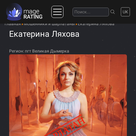
UK
Главная
Мошенники и шарлатаны
Екатерина Ляхова
Екатерина Ляхова
Регион:
пгт Великая Дымерка