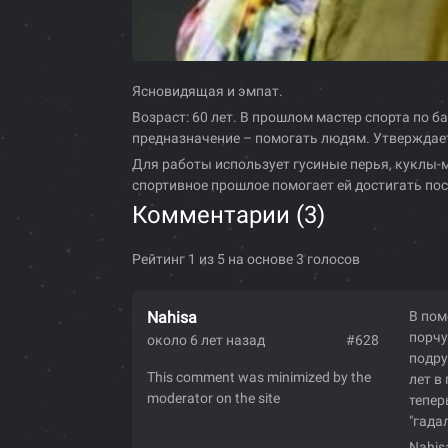
Ясновидящая и эмпат.
Возраст: 60 лет. В прошлом мастер спорта по б
предназначение – помогать людям. Утверждает
Для работы использует гусиные перья, куклы-м
спортивное прошлое помогает ей достигать по
Комментарии (
3
)
Рейтинг 1 из 5 на основе 3 голосов
Nahisa
В пом
порчу
около 6 лет назад
#628
подру
This comment was minimized by the
лет в
moderator on the site
тепер
"гада
Nahis