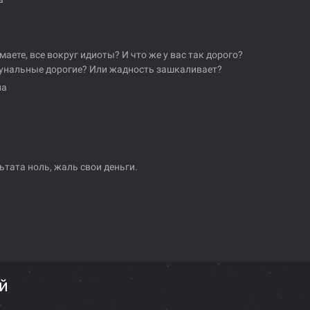
маете, все вокруг идиоты? И что же у вас так дорого?
нальные дорогие? Или жадность зашкаливает?
на
ьтата ноль, жаль свои деньги.
й