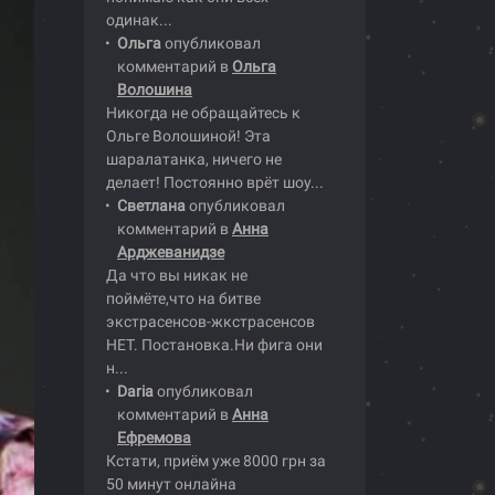
одинак...
Ольга
опубликовал
комментарий в
Ольга
Волошина
Никогда не обращайтесь к
Ольге Волошиной! Эта
шаралатанка, ничего не
делает! Постоянно врёт шоу...
Светлана
опубликовал
комментарий в
Анна
Арджеванидзе
Да что вы никак не
поймёте,что на битве
экстрасенсов-жкстрасенсов
НЕТ. Постановка.Ни фига они
н...
Daria
опубликовал
комментарий в
Анна
Ефремова
Кстати, приём уже 8000 грн за
50 минут онлайна