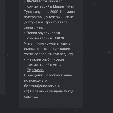
Аноним
опубликовал
комментарий в
Мария Тихая
Тупо кинула на 2000. Кормила
завтраками, а теперь к ней не
достучатся. Просто взяла
деньги и ис...
Вовик
опубликовал
комментарий в
Твигги
Читая ниже коменты, сделал
вывод что есть люди какие
хотят её спалить как ведьму)
Наталия
опубликовал
комментарий в
Анна
Ефремова
Обращались с мужем к Анне
по поводу его
болезни(онкология 4
ст).Болезнь не увидела.Когда
сами с...