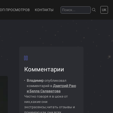
ТОП ПРОСМОТРОВ
КОНТАКТЫ
UK
Комментарии
Владимир
опубликовал
комментарий в
Дмитрий Раю
и Белла Салаватова
Честно говоря я в шоке от
них,какие они
экстрасенсы,читать отзывы и
понимаю как они всех