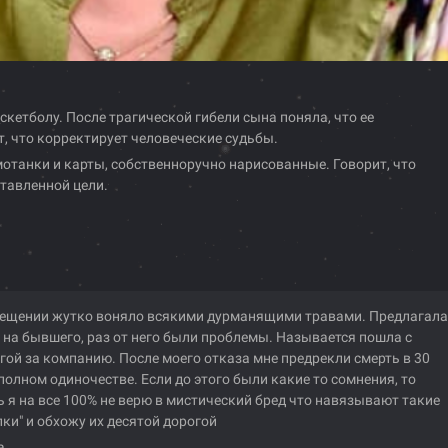
аскетболу. После трагической гибели сына поняла, что ее
, что корректирует человеческие судьбы.
отанки и карты, собственноручно нарисованные. Говорит, что
ставленной цели.
ещении жутко воняло всякими дурманящими травами. Предлагала
 на бывшего, раз от него были проблемы. Называется пошла с
гой за компанию. После моего отказа мне предрекли смерть в 30
 полном одиночестве. Если до этого были какие то сомнения, то
ь я на все 100% не верю в мистический бред что навязывают такие
лки" и обхожу их десятой дорогой
a