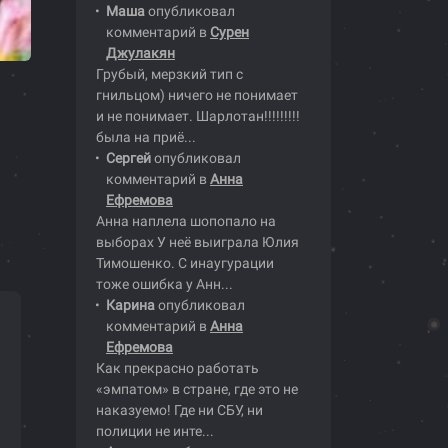
Маша
опубликовал
комментарий в
Сурен
Джулакян
Грубый, мерзкий тип с
гнильцом) ничего не понимает
и не понимает. Шарлотан!!!!!!!!!
была на приё...
Сергей
опубликовал
комментарий в
Анна
Ефремова
Анна наплела шопопало на
выборах У неё выиграла Юлия
Тимошенко. С инаугурации
тоже ошибка у Анн...
Карина
опубликовал
комментарий в
Анна
Ефремова
Как прекрасно работать
«эмпатом» в стране, где это не
наказуемо! Где ни СБУ, ни
полиции не инте...