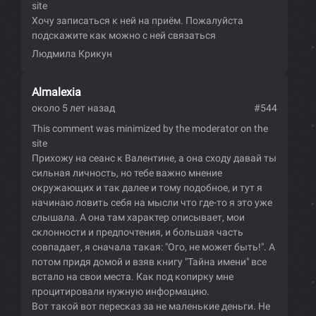
site
Хочу записаться к ней на приём. Пожалуйста
подскажите как можно с ней связаться
Людмила Крикун
Almalexia
около 5 лет назад
#544
This comment was minimized by the moderator on the
site
Прихожу на сеанс к Валентине, а она сходу давай ты
сильная личность, но тебе важно мнение
окружающих и так далее и тому подобное, и тут я
начинаю ловить себя на мысли что где-то я это уже
слышала. А она там характер описывает, мои
склонности и предпочтения, и большая часть
совпадает, я сначала такая: "Ого, не может быть!". А
потом придя домой и взяв книгу "Тайна имени" все
встало на свои места. Как под копирку мне
процитировали нужную информацию.
Вот такой вот пересказ за не маленькие деньги. Не