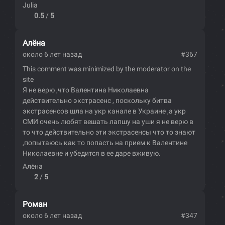
Julia
0.5
/
5
Алёна
около 6 лет назад
#367
This comment was minimized by the moderator on the
site
Я не верю ,что Валентина Николаевна
действительно экстрасенс , поскольку битва
экстрасенсов шла на укр канале в Украине ,а укр
СМИ очень любят вешать лапшу на уши я не верю в
то что действительно эти экстрасенсы что то знают
,попытаюсь как то попасть на прием к Валентине
Николаевне и убедится в ее даре вживую.
Алёна
2
/
5
Роман
около 6 лет назад
#347