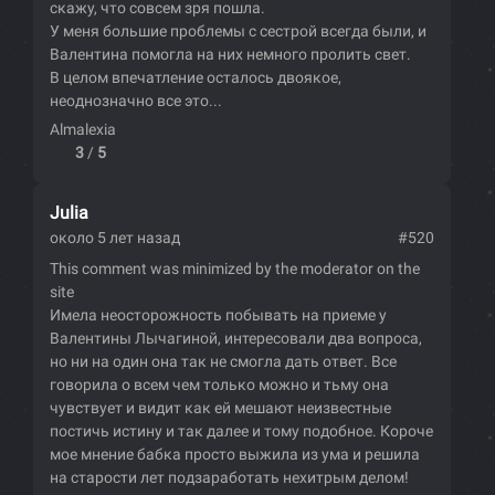
скажу, что совсем зря пошла.
У меня большие проблемы с сестрой всегда были, и
Валентина помогла на них немного пролить свет.
В целом впечатление осталось двоякое,
неоднозначно все это...
Almalexia
3
/
5
Julia
около 5 лет назад
#520
This comment was minimized by the moderator on the
site
Имела неосторожность побывать на приеме у
Валентины Лычагиной, интересовали два вопроса,
но ни на один она так не смогла дать ответ. Все
говорила о всем чем только можно и тьму она
чувствует и видит как ей мешают неизвестные
постичь истину и так далее и тому подобное. Короче
мое мнение бабка просто выжила из ума и решила
на старости лет подзаработать нехитрым делом!