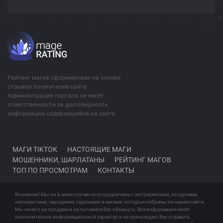
Рейтинг магов сформирован на основе
отзывов посетителей сайта.
Администрация портала не несёт
ответственности за достоверность
информации, содержащейся на сайте.
МАГИ TIKTOK
НАСТОЯЩИЕ МАГИ
МОШЕННИКИ, ШАРЛАТАНЫ
РЕЙТИНГ МАГОВ
ТОП ПО ПРОСМОТРАМ
КОНТАКТЫ
Внимание! Мы ни в коем случае не сотрудничаем с экстрасенсами, колдунами,
хиромантами, чародеями, гадалками и магами, которые собраны на нашем сайте.
Мы ничего не продаем и не пытаемся Вас обмануть. Вся информация несёт
исключительно информационный характер и не принуждает Вас отдавать