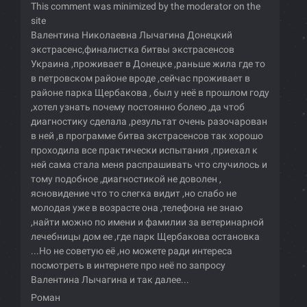
This comment was minimized by the moderator on the
site
Валентина Николаевна Лычагина Донецкий
экстрасенс,финалистка битвы экстрасенсов
Украина ,проживает в Донецке ,раньше жила где то
в петровском районе вроде ,сейчас проживает в
районе парка Щербакова , был у неё в прошлом году
,хотел узнать почему постоянно болею ,да чтоб
диагностику сделала ,результат очень разочарован
в ней ,в программе битва экстрасенсов так хорошо
проходила все практически испытания ,приехал к
ней сама стала меня распрашивать что случилось и
тому подобное ,диагностикой не доволен ,
ясновидение что то слегка видит ,но слабо не
молодая уже в возрасте она ,телефона не знаю
,найти можно по имени и фамилии за ветеринарной
лечебницы дом ее ,где парк Щербакова остановка
...Но не советую её ,но можете ради интереса
посмотреть в интернете про неё по запросу
Валентина Лычагина и так далее...
Роман