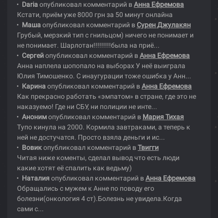
Daria
опубликовал комментарий в
Анна Ефремова
Кстати, приём уже 8000 грн за 50 минут онлайна
Маша
опубликовал комментарий в
Сурен Джулакян
Грубый, мерзкий тип с гнильцом) ничего не понимает и
не понимает. Шарлотан!!!!!!!!!была на приё...
Сергей
опубликовал комментарий в
Анна Ефремова
Анна наплела шопопало на выборах У неё выиграла
Юлия Тимошенко. С инаугурации тоже ошибка у Анн...
Карина
опубликовал комментарий в
Анна Ефремова
Как прекрасно работать «эмпатом» в стране, где это не
наказуемо! Где ни СБУ, ни полиции не инте...
Аноним
опубликовал комментарий в
Мария Тихая
Тупо кинула на 2000. Кормила завтраками, а теперь к
ней не достучатся. Просто взяла деньги и ис...
Вовик
опубликовал комментарий в
Твигги
Читая ниже коменты, сделал вывод что есть люди
какие хотят её спалить как ведьму)
Наталия
опубликовал комментарий в
Анна Ефремова
Обращались с мужем к Анне по поводу его
болезни(онкология 4 ст).Болезнь не увидела.Когда
сами с...