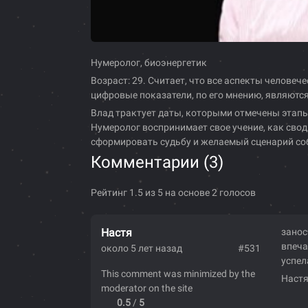
Нумеролог, биоэнергетик
Возраст: 29. Считает, что все аспекты челов
цифровые показатели, по его мнению, являютс
Влад трактует даты, которыми отмечены этапы 
Нумеролог воспринимает свое учение, как сво
сформировать судьбу и желаемый сценарий со
Комментарии (
3
)
Рейтинг 1.5 из 5 на основе 2 голосов
Настя
занос
впеча
около 5 лет назад
#531
успел
This comment was minimized by the
Наст
moderator on the site
0.5
/
5