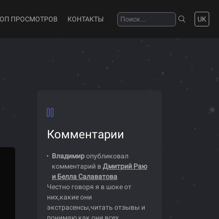
ТОП ПРОСМОТРОВ
КОНТАКТЫ
UK
Комментарии
Владимир
опубликовал
комментарий в
Дмитрий Раю
и Белла Салаватова
Честно говоря я в шоке от
них,какие они
экстрасенсы,читать отзывы и
понимаю как они всех