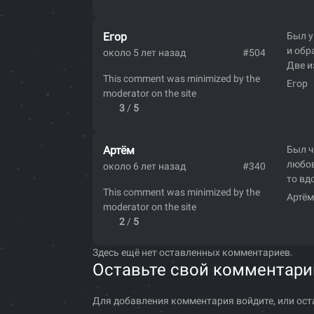
Егор
Был у
и обр
около 5 лет назад
#504
Две и
This comment was minimized by the
Егор
moderator on the site
3
/
5
Артём
Был ч
любов
около 6 лет назад
#340
то вд
This comment was minimized by the
Артём
moderator on the site
2
/
5
Здесь ещё нет оставленных комментариев.
Оставьте свой комментари
Для добавления комментария войдите, или ост