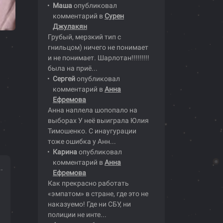
Маша
опубликовал
комментарий в
Сурен
Джулакян
Грубый, мерзкий тип с
гнильцом) ничего не понимает
и не понимает. Шарлотан!!!!!!!!!
была на приё...
Сергей
опубликовал
комментарий в
Анна
Ефремова
Анна наплела шопопало на
выборах У неё выиграла Юлия
Тимошенко. С инаугурации
тоже ошибка у Анн...
Карина
опубликовал
комментарий в
Анна
.
Ефремова
Как прекрасно работать
«эмпатом» в стране, где это не
наказуемо! Где ни СБУ, ни
полиции не инте...