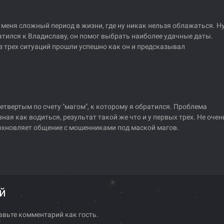
 меня сложный период в жизни, где ну никак нельзя облажаться. Н
атился к Владиславу, он помог выбрать наиболее удачные даты.
з трех ситуаций прошли успешно как он и предсказывал
етвертым по счету "магом", к которому я обратился. Проблема
ная как водиться, результат такой же что и у первых трех. Не очен
охновляет общение с мошенниками под маской магов.
й
авьте комментарий как гость.