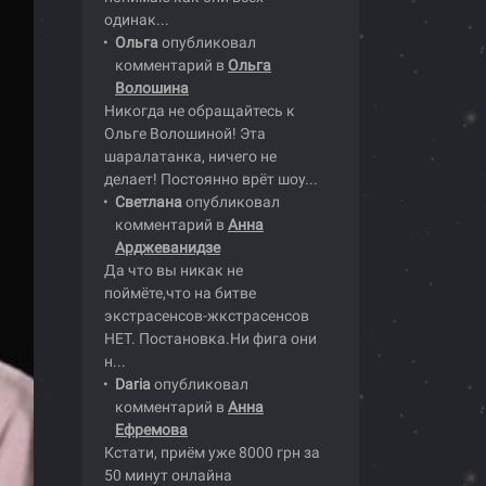
одинак...
Ольга
опубликовал
комментарий в
Ольга
Волошина
Никогда не обращайтесь к
Ольге Волошиной! Эта
шаралатанка, ничего не
делает! Постоянно врёт шоу...
Светлана
опубликовал
комментарий в
Анна
Арджеванидзе
Да что вы никак не
поймёте,что на битве
экстрасенсов-жкстрасенсов
НЕТ. Постановка.Ни фига они
н...
Daria
опубликовал
комментарий в
Анна
Ефремова
Кстати, приём уже 8000 грн за
50 минут онлайна