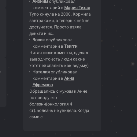
Аноним
опубликовал
комментарий в
Мария Тихая
Тупо кинула на 2000. Кормила
у
завтраками, а теперь к ней не
достучатся. Просто взяла
деньги и ис...
Вовик
опубликовал
комментарий в
Твигги
Читая ниже коменты, сделал
вывод что есть люди какие
хотят её спалить как ведьму)
ь
Наталия
опубликовал
комментарий в
Анна
Ефремова
Обращались с мужем к Анне
по поводу его
болезни(онкология 4
ст).Болезнь не увидела.Когда
сами с...