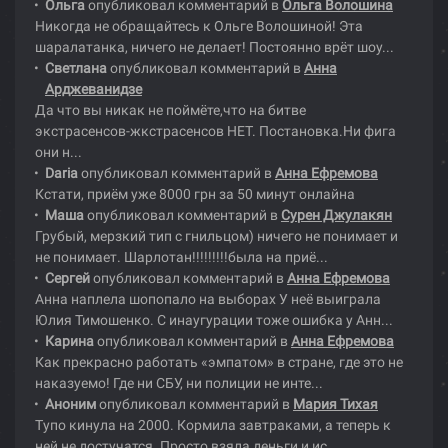
Ольга
опубликовал комментарий в
Ольга Волошина
Никогда не обращайтесь к Ольге Волошиной! Эта
шаралатанка, ничего не делает! Постоянно врёт шоу...
Светлана
опубликовал комментарий в
Анна
Арджеванидзе
Да что вы никак не поймёте,что на битве
экстрасенсов-жкстрасенсов НЕТ. Постановка.Ни фига
они н...
Daria
опубликовал комментарий в
Анна Ефремова
Кстати, приём уже 8000 грн за 50 минут онлайна
Маша
опубликовал комментарий в
Сурен Джулакян
Грубый, мерзкий тип с гнильцом) ничего не понимает и
не понимает. Шарлотан!!!!!!!!!была на приё...
Сергей
опубликовал комментарий в
Анна Ефремова
Анна наплела шопопало на выборах У неё выиграла
Юлия Тимошенко. С инаугурации тоже ошибка у Анн...
Карина
опубликовал комментарий в
Анна Ефремова
Как прекрасно работать «эмпатом» в стране, где это не
наказуемо! Где ни СБУ, ни полиции не инте...
Аноним
опубликовал комментарий в
Мария Тихая
Тупо кинула на 2000. Кормила завтраками, а теперь к
ней не достучатся. Просто взяла деньги и ис...