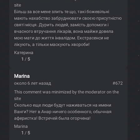
site
Більш за все мене злить те що, такі божевільні
мають нахабство забруднювати своєю присутністю
святі місця. Дурить людей, замість допомоги і
вчасного втручання лікарів, вона майже довела
мою мати до життя інвалідом. Екстрасенси не
лікують, а тільки маскують хвороби!
Катерина
1
/
5
Marina
около 6 лет назад
#672
This comment was minimized by the moderator on the
site
Сколько еще люди будут наживаться на имени
Ванги? Нет в Анар ничего особенного, обычная
аферистка! Встречей была огорчена!
Marina
1
/
5