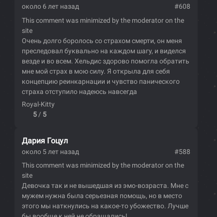
около 6 лет назад
#608
This comment was minimized by the moderator on the
site
Очень долго боролось со страхом смерти, он меня
преследовал буквально на каждом шагу, и виделся
везде и во всем. Хельдис здорово помогла обратить
мне мой страх в мою силу. Я открыла для себя
концепцию реинкарнации и чувство панического
страха отступило надеюсь навсегда
Royal-Kitty
5
/
5
Дария Гоцул
около 5 лет назад
#588
This comment was minimized by the moderator on the
site
Девочка так и не вышедшая из эмо-возраста. Мне с
мужем нужна была серьезная помощь, но в место
этого мы наткнулись на какое-то убожество. Лучше
бы вообще к ней не обращались!