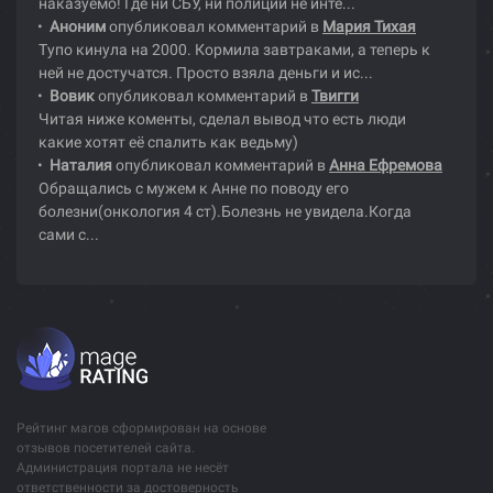
наказуемо! Где ни СБУ, ни полиции не инте...
Аноним
опубликовал комментарий в
Мария Тихая
Тупо кинула на 2000. Кормила завтраками, а теперь к
ней не достучатся. Просто взяла деньги и ис...
Вовик
опубликовал комментарий в
Твигги
Читая ниже коменты, сделал вывод что есть люди
какие хотят её спалить как ведьму)
Наталия
опубликовал комментарий в
Анна Ефремова
Обращались с мужем к Анне по поводу его
болезни(онкология 4 ст).Болезнь не увидела.Когда
сами с...
Рейтинг магов сформирован на основе
отзывов посетителей сайта.
Администрация портала не несёт
ответственности за достоверность