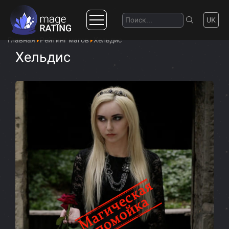
UK
Главная
Рейтинг магов
Хельдис
Хельдис