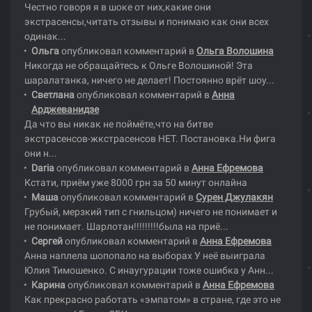
Честно говоря я в шоке от них,какие они
экстрасенсы,читать отзывы и понимаю как они всех
одинак...
Ольга
опубликовал комментарий в
Ольга Волошина
Никогда не обращайтесь к Ольге Волошиной! Эта
шаралатанка, ничего не делает! Постоянно врёт шоу...
Светлана
опубликовал комментарий в
Анна
Арджеванидзе
Да что вы никак не поймёте,что на битве
экстрасенсов-жкстрасенсов НЕТ. Постановка.Ни фига
они н...
Daria
опубликовал комментарий в
Анна Ефремова
Кстати, приём уже 8000 грн за 50 минут онлайна
Маша
опубликовал комментарий в
Сурен Джулакян
Грубый, мерзкий тип с гнильцом) ничего не понимает и
не понимает. Шарлотан!!!!!!!!!была на приё...
Сергей
опубликовал комментарий в
Анна Ефремова
Анна наплела шопопало на выборах У неё выиграла
Юлия Тимошенко. С инаугурации тоже ошибка у Анн...
Карина
опубликовал комментарий в
Анна Ефремова
Как прекрасно работать «эмпатом» в стране, где это не