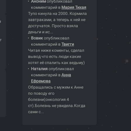
Аноним
опубликовал
комментарий в
Мария Тихая
Тупо кинула на 2000. Кормила
завтраками, а теперь к ней не
я
достучатся. Просто взяла
деньги и ис...
Вовик
опубликовал
т
комментарий в
Твигги
Читая ниже коменты, сделал
вывод что есть люди какие
хотят её спалить как ведьму)
Наталия
опубликовал
комментарий в
Анна
Ефремова
Обращались с мужем к Анне
по поводу его
болезни(онкология 4
ст).Болезнь не увидела.Когда
сами с...