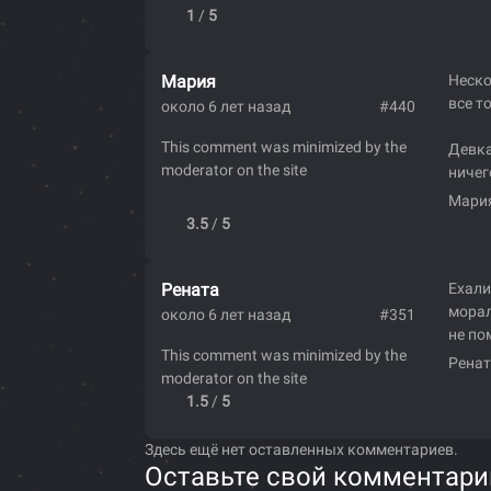
1
/
5
Мария
Неско
все т
около 6 лет назад
#440
This comment was minimized by the
Девка
moderator on the site
ничег
Мари
3.5
/
5
Рената
Ехали
морал
около 6 лет назад
#351
не по
This comment was minimized by the
Ренат
moderator on the site
1.5
/
5
Здесь ещё нет оставленных комментариев.
Оставьте свой комментари