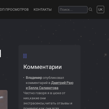
ТОП ПРОСМОТРОВ
КОНТАКТЫ
UK
я
Комментарии
Владимир
опубликовал
комментарий в
Дмитрий Раю
и Белла Салаватова
Честно говоря я в шоке от
них,какие они
экстрасенсы,читать отзывы и
понимаю как они всех