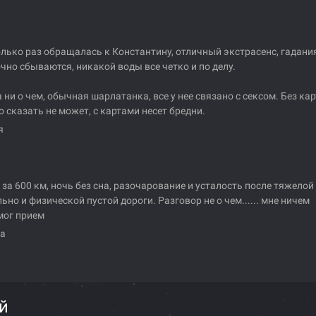
лько раз обращалась к Константину, отличный экстрасенс, гадани
очно сбываются, никакой воды все четко и по делу.
 ни о чем, обычная шарлатанка, все у нее связано с сексом. Без кар
о сказать не может, с картами несет бредни.
я
 за 600 км, ночь без сна, разочарование и усталость после тяжелой
ьно и физической пустой дороги. Разговор не о чем...... мне ничем
мог прием
а
й