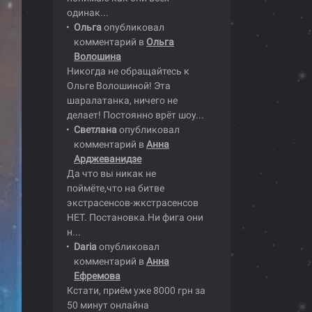
одинак...
Ольга
опубликовал
комментарий в
Ольга
Волошина
Никогда не обращайтесь к
Ольге Волошиной! Эта
шаралатанка, ничего не
делает! Постоянно врёт шоу...
Светлана
опубликовал
комментарий в
Анна
Арджеванидзе
Да что вы никак не
поймёте,что на битве
экстрасенсов-жкстрасенсов
НЕТ. Постановка.Ни фига они
н...
Daria
опубликовал
комментарий в
Анна
Ефремова
Кстати, приём уже 8000 грн за
50 минут онлайна