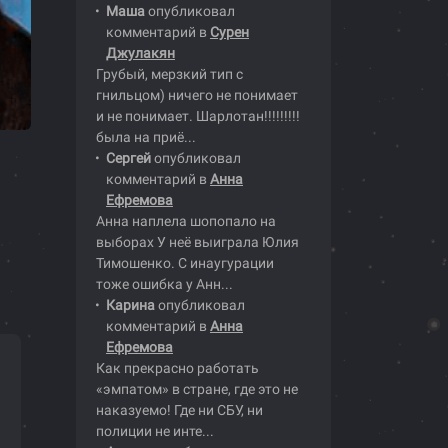
Маша
опубликовал
комментарий в
Сурен
Джулакян
Грубый, мерзкий тип с
гнильцом) ничего не понимает
и не понимает. Шарлотан!!!!!!!!!
была на приё...
Сергей
опубликовал
комментарий в
Анна
Ефремова
Анна наплела шопопало на
выборах У неё выиграла Юлия
Тимошенко. С инаугурации
тоже ошибка у Анн...
Карина
опубликовал
комментарий в
Анна
Ефремова
Как прекрасно работать
«эмпатом» в стране, где это не
наказуемо! Где ни СБУ, ни
полиции не инте...