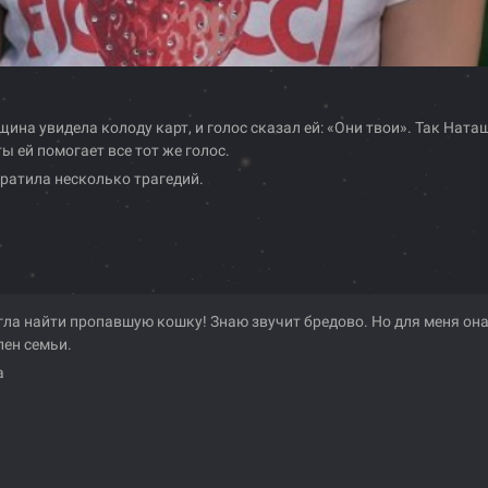
а увидела колоду карт, и голос сказал ей: «Они твои». Так Ната
 ей помогает все тот же голос.
ратила несколько трагедий.
ла найти пропавшую кошку! Знаю звучит бредово. Но для меня он
лен семьи.
а