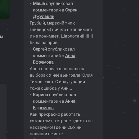
Маша
опубликовал
комментарий в
Сурен
Джулакян
Грубый, мерзкий тип с
гнильцом) ничего не понимает
и не понимает. Шарлотан!!!!!!!!!
ша
была на приё...
Сергей
опубликовал
комментарий в
Анна
Ефремова
Анна наплела шопопало на
выборах У неё выиграла Юлия
Тимошенко. С инаугурации
тоже ошибка у Анн...
а
Карина
опубликовал
комментарий в
Анна
Ефремова
Как прекрасно работать
«эмпатом» в стране, где это не
наказуемо! Где ни СБУ, ни
полиции не инте...