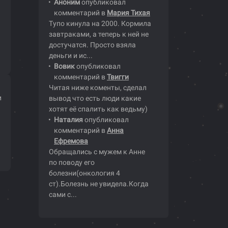
Аноним
опубликовал
комментарий в
Мария Тихая
Тупо кинула на 2000. Кормила
завтраками, а теперь к ней не
достучатся. Просто взяла
деньги и ис...
Вовик
опубликовал
комментарий в
Твигги
Читая ниже коменты, сделал
и
вывод что есть люди какие
хотят её спалить как ведьму)
Наталия
опубликовал
комментарий в
Анна
Ефремова
Обращались с мужем к Анне
по поводу его
болезни(онкология 4
ст).Болезнь не увидела.Когда
сами с...