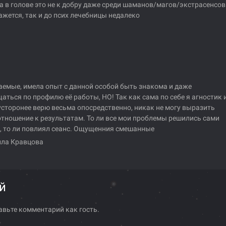
а в голове это не к добру даже среди шаманов/магов/экстрасенсов
ажется, так и до псих лечебницы недалеко
емые, имела опыт с данной особой быть знакома и даже
аться по профилю её работы, НО! Так как сама по себе я агностик 
усторонее верю весьма опосредственно, никак не могу выразить
отношение к результатам. То ли все мои проблемы решились сами
, то ли повлиял сеанс. Ощущенния смешанные
ла Кравцова
й
авьте комментарий как гость.