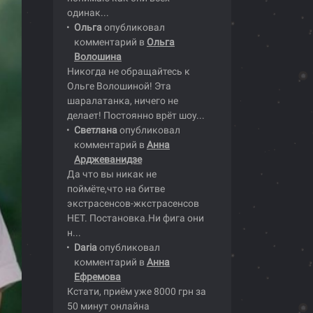
одинак...
Ольга
опубликовал
комментарий в
Ольга
Волошина
Никогда не обращайтесь к
Ольге Волошиной! Эта
шаралатанка, ничего не
делает! Постоянно врёт шоу...
Светлана
опубликовал
комментарий в
Анна
Арджеванидзе
Да что вы никак не
поймёте,что на битве
экстрасенсов-жкстрасенсов
НЕТ. Постановка.Ни фига они
н...
Daria
опубликовал
комментарий в
Анна
Ефремова
Кстати, приём уже 8000 грн за
50 минут онлайна