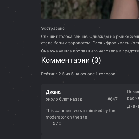
Экстрасенс.
Слышит голоса свыше. Однажды на рынке женщин
стала белым тарологом. Расшифровывать карты
Она уже нашла пропавшего человека и предотв
Комментарии (
3
)
Рейтинг 2.5 из 5 на основе 1 голосов
Диана
Помог
как ч
около 6 лет назад
#647
Диан
This comment was minimized by the
moderator on the site
5
/
5