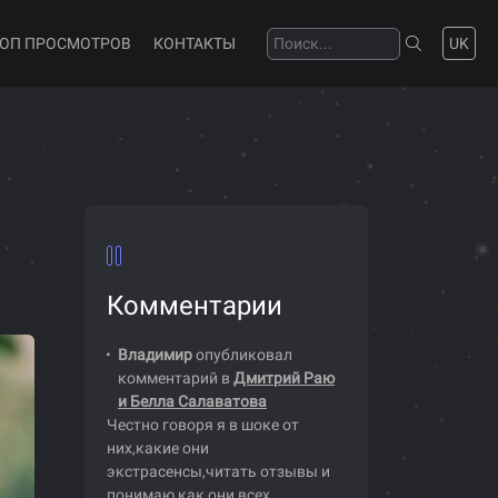
ТОП ПРОСМОТРОВ
КОНТАКТЫ
UK
Комментарии
Владимир
опубликовал
комментарий в
Дмитрий Раю
и Белла Салаватова
Честно говоря я в шоке от
них,какие они
экстрасенсы,читать отзывы и
понимаю как они всех