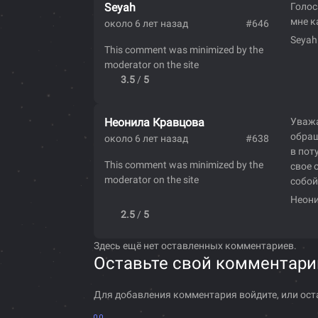
Seyah
Голос
мне к
около 6 лет назад
#646
Seyah
This comment was minimized by the
moderator on the site
3.5
/
5
Неонила Кравцова
Уважа
обращ
около 6 лет назад
#638
в пот
This comment was minimized by the
свое 
moderator on the site
собой
Неони
2.5
/
5
Здесь ещё нет оставленных комментариев.
Оставьте свой комментари
Для добавления комментария войдите, или ост