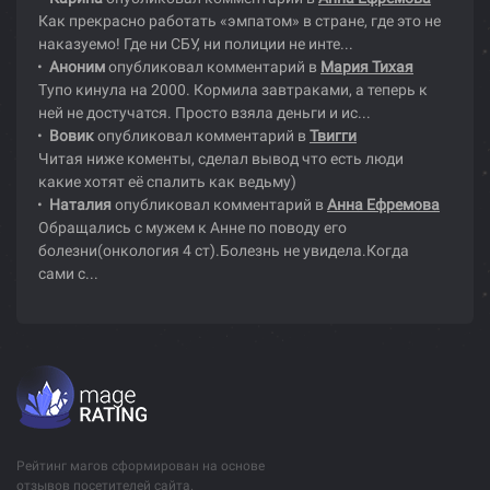
Как прекрасно работать «эмпатом» в стране, где это не
наказуемо! Где ни СБУ, ни полиции не инте...
Аноним
опубликовал комментарий в
Мария Тихая
Тупо кинула на 2000. Кормила завтраками, а теперь к
ней не достучатся. Просто взяла деньги и ис...
Вовик
опубликовал комментарий в
Твигги
Читая ниже коменты, сделал вывод что есть люди
какие хотят её спалить как ведьму)
Наталия
опубликовал комментарий в
Анна Ефремова
Обращались с мужем к Анне по поводу его
болезни(онкология 4 ст).Болезнь не увидела.Когда
сами с...
Рейтинг магов сформирован на основе
отзывов посетителей сайта.