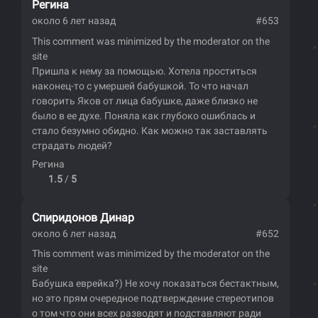
Регина
около 6 лет назад
#653
This comment was minimized by the moderator on the
site
Пришла к нему за помощью. Хотела проститься
наконец-то с умершей бабушкой. То что начал
говорить Яков от лица бабушке, даже близко не
было в ее духе. Поняла как глубоко ошиблась и
стало безумно обидно. Как можно так заставлять
страдать людей?
Регина
1.5
/
5
Спиридонов Динар
около 6 лет назад
#652
This comment was minimized by the moderator on the
site
Бабушка еврейка?) Не хочу показаться бестактным,
но это прям очередное подтверждение стереотипов
о том что они всех разводят и подставляют ради