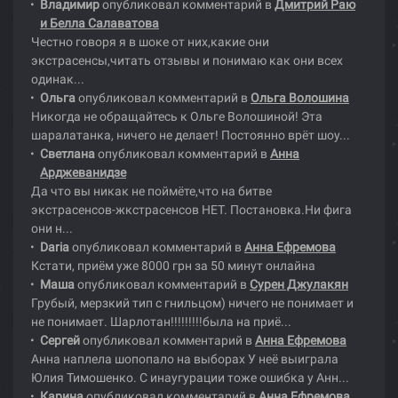
Владимир
опубликовал комментарий в
Дмитрий Раю
и Белла Салаватова
Честно говоря я в шоке от них,какие они
экстрасенсы,читать отзывы и понимаю как они всех
одинак...
Ольга
опубликовал комментарий в
Ольга Волошина
Никогда не обращайтесь к Ольге Волошиной! Эта
шаралатанка, ничего не делает! Постоянно врёт шоу...
Светлана
опубликовал комментарий в
Анна
Арджеванидзе
Да что вы никак не поймёте,что на битве
экстрасенсов-жкстрасенсов НЕТ. Постановка.Ни фига
они н...
Daria
опубликовал комментарий в
Анна Ефремова
Кстати, приём уже 8000 грн за 50 минут онлайна
Маша
опубликовал комментарий в
Сурен Джулакян
Грубый, мерзкий тип с гнильцом) ничего не понимает и
не понимает. Шарлотан!!!!!!!!!была на приё...
Сергей
опубликовал комментарий в
Анна Ефремова
Анна наплела шопопало на выборах У неё выиграла
Юлия Тимошенко. С инаугурации тоже ошибка у Анн...
Карина
опубликовал комментарий в
Анна Ефремова