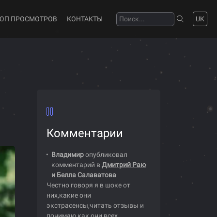
ТОП ПРОСМОТРОВ
КОНТАКТЫ
UK
Комментарии
Владимир
опубликовал
комментарий в
Дмитрий Раю
и Белла Салаватова
Честно говоря я в шоке от
них,какие они
экстрасенсы,читать отзывы и
понимаю как они всех