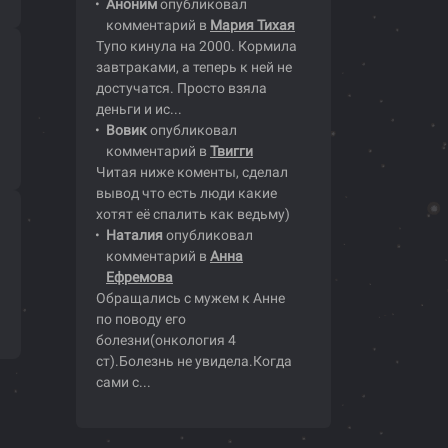
Аноним
опубликовал
комментарий в
Мария Тихая
Тупо кинула на 2000. Кормила
завтраками, а теперь к ней не
достучатся. Просто взяла
деньги и ис...
Вовик
опубликовал
комментарий в
Твигги
Читая ниже коменты, сделал
вывод что есть люди какие
хотят её спалить как ведьму)
Наталия
опубликовал
комментарий в
Анна
Ефремова
Обращались с мужем к Анне
по поводу его
болезни(онкология 4
ст).Болезнь не увидела.Когда
сами с...