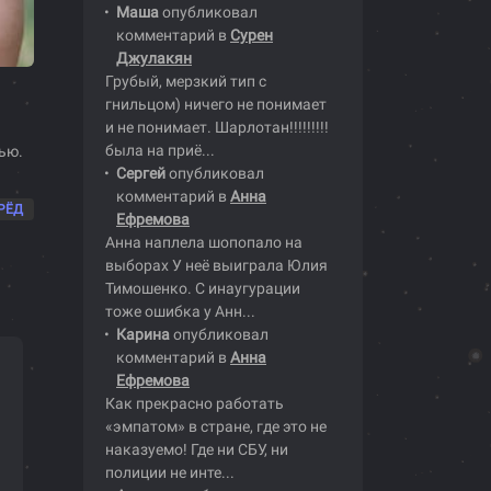
Маша
опубликовал
комментарий в
Сурен
Джулакян
Грубый, мерзкий тип с
гнильцом) ничего не понимает
и не понимает. Шарлотан!!!!!!!!!
была на приё...
ью.
Сергей
опубликовал
комментарий в
Анна
РЁД
Ефремова
Анна наплела шопопало на
выборах У неё выиграла Юлия
Тимошенко. С инаугурации
тоже ошибка у Анн...
Карина
опубликовал
комментарий в
Анна
Ефремова
Как прекрасно работать
«эмпатом» в стране, где это не
наказуемо! Где ни СБУ, ни
полиции не инте...