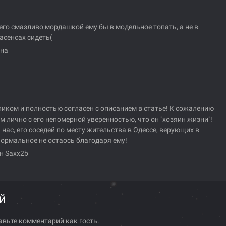
с его смазливо мордашкой ему бы в модельное топать, а не в
асенсах сидеть(
на
ликом и полностью согласен с описанием в статье! К сожалению
м лично с его непомерной уверенностью, что он "хозяин жизни"!
 нас, его соседей по месту жительства в Одессе, верующих в
ормальное не остаось благодаря ему!
н Saxx2b
й
авьте комментарий как гость.