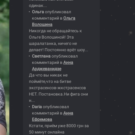
одинак...
Ольга
опубликовал
комментарий в
Ольга
Волошина
Никогда не обращайтесь к
Ольге Волошиной! Эта
шаралатанка, ничего не
делает! Постоянно врёт шоу...
Светлана
опубликовал
комментарий в
Анна
Арджеванидзе
Да что вы никак не
поймёте,что на битве
экстрасенсов-жкстрасенсов
НЕТ. Постановка.Ни фига они
н...
Daria
опубликовал
комментарий в
Анна
Ефремова
Кстати, приём уже 8000 грн за
50 минут онлайна