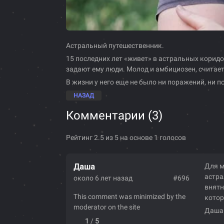
Астральный путешественник.
15 последних лет «живет» в астральных коридо
задают ему люди. Молод и амбициозен, считае
В жизни у него еще не было ни поражений, ни п
НАЗАД
Комментарии (
3
)
Рейтинг 2.5 из 5 на основе 1 голосов
Даша
Для м
астра
около 6 лет назад
#696
внятн
This comment was minimized by the
котор
moderator on the site
Даша
1
/
5