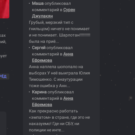
Маша
опубликовал
комментарий в
Сурен
Джулакян
Грубый, мерзкий тип с
гнильцом) ничего не понимает
и не понимает. Шарлотан!!!!!!!!!
ках
была на приё...
ий,
Сергей
опубликовал
комментарий в
Анна
вует
Ефремова
Анна наплела шопопало на
выборах У неё выиграла Юлия
РЁД
Тимошенко. С инаугурации
тоже ошибка у Анн...
Карина
опубликовал
комментарий в
Анна
Ефремова
Как прекрасно работать
«эмпатом» в стране, где это не
наказуемо! Где ни СБУ, ни
полиции не инте...