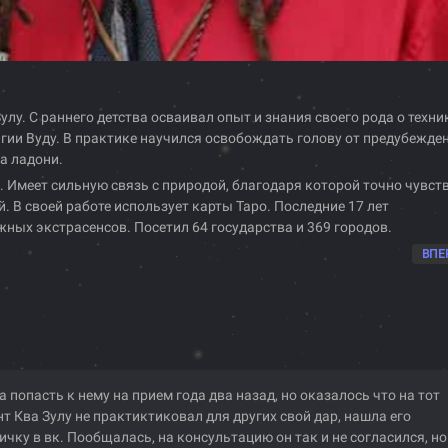
улу. С раннего детства осваивал опыт и знания своего рода о техни
гии Вуду. В практике научился освобождать голову от предубежден
а ладони.
. Имеет сильную связь с природой, благодаря которой точно чувст
й. В своей работе использует карты Таро. Последние 17 лет
жных экстрасенсов. Посетил 64 государства и 369 городов.
ВПЕ
а попасть к нему на прием года два назад, но оказалось что на тот
т Ква Зулу не практиктиковал для других свой дар, нашла его
ичку в вк. Пообщалась, на консультацию он так и не согласился, но